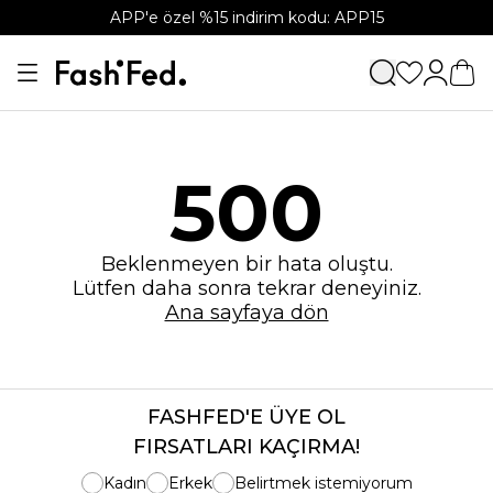
APP'e özel %15 indirim kodu: APP15
500
Beklenmeyen bir hata oluştu.
Lütfen daha sonra tekrar deneyiniz.
Ana sayfaya dön
FASHFED'E ÜYE OL
FIRSATLARI KAÇIRMA!
Kadın
Erkek
Belirtmek istemiyorum