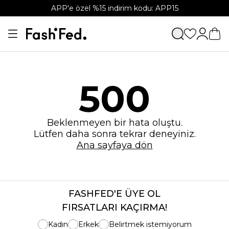
APP'e özel %15 indirim kodu: APP15
500
Beklenmeyen bir hata oluştu.
Lütfen daha sonra tekrar deneyiniz.
Ana sayfaya dön
FASHFED'E ÜYE OL
FIRSATLARI KAÇIRMA!
Kadın
Erkek
Belirtmek istemiyorum