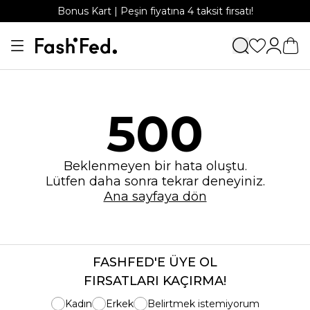
Bonus Kart | Peşin fiyatına 4 taksit fırsatı!
500
Beklenmeyen bir hata oluştu.
Lütfen daha sonra tekrar deneyiniz.
Ana sayfaya dön
FASHFED'E ÜYE OL
FIRSATLARI KAÇIRMA!
Kadın
Erkek
Belirtmek istemiyorum