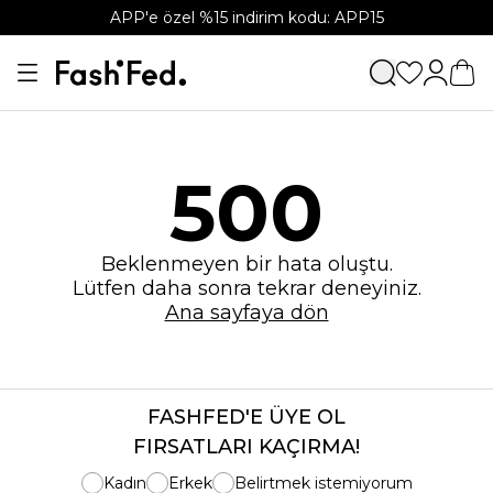
APP'e özel %15 indirim kodu: APP15
500
Beklenmeyen bir hata oluştu.
Lütfen daha sonra tekrar deneyiniz.
Ana sayfaya dön
FASHFED'E ÜYE OL
FIRSATLARI KAÇIRMA!
Kadın
Erkek
Belirtmek istemiyorum