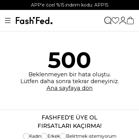
APP'e özel %15 indirim kodu: APP15
500
Beklenmeyen bir hata oluştu.
Lütfen daha sonra tekrar deneyiniz.
Ana sayfaya dön
FASHFED'E ÜYE OL
FIRSATLARI KAÇIRMA!
Kadın
Erkek
Belirtmek istemiyorum