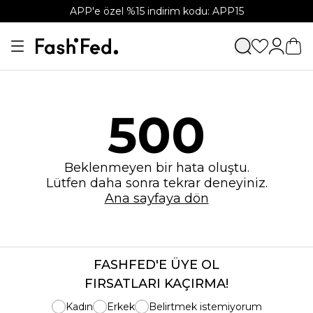
APP'e özel %15 indirim kodu: APP15
500
Beklenmeyen bir hata oluştu.
Lütfen daha sonra tekrar deneyiniz.
Ana sayfaya dön
FASHFED'E ÜYE OL
FIRSATLARI KAÇIRMA!
Kadın
Erkek
Belirtmek istemiyorum