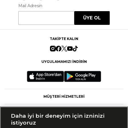
Mail Adresin
ÜYE OL
TAKİPTE KALIN
UYGULAMAMIZI İNDİRİN
MÜŞTERİ HİZMETLERİ
FASHFED
Daha iyi bir deneyim için izninizi
istiyoruz
MARKALAR