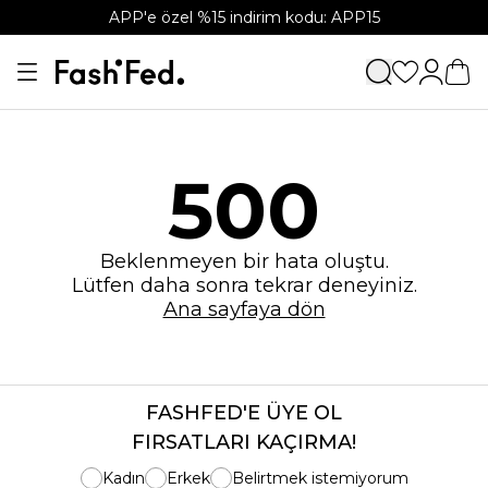
APP'e özel %15 indirim kodu: APP15
500
Beklenmeyen bir hata oluştu.
Lütfen daha sonra tekrar deneyiniz.
Ana sayfaya dön
FASHFED'E ÜYE OL
FIRSATLARI KAÇIRMA!
Kadın
Erkek
Belirtmek istemiyorum