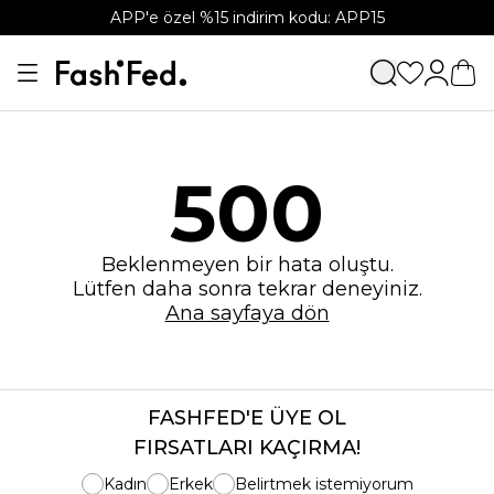
APP'e özel %15 indirim kodu: APP15
500
Beklenmeyen bir hata oluştu.
Lütfen daha sonra tekrar deneyiniz.
Ana sayfaya dön
FASHFED'E ÜYE OL
FIRSATLARI KAÇIRMA!
Kadın
Erkek
Belirtmek istemiyorum