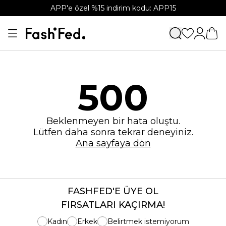
APP'e özel %15 indirim kodu: APP15
500
Beklenmeyen bir hata oluştu.
Lütfen daha sonra tekrar deneyiniz.
Ana sayfaya dön
FASHFED'E ÜYE OL
FIRSATLARI KAÇIRMA!
Kadın
Erkek
Belirtmek istemiyorum