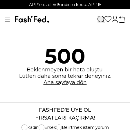
APP'e özel %15 indirim kodu: APP15
500
Beklenmeyen bir hata oluştu.
Lütfen daha sonra tekrar deneyiniz.
Ana sayfaya dön
FASHFED'E ÜYE OL
FIRSATLARI KAÇIRMA!
Kadın
Erkek
Belirtmek istemiyorum