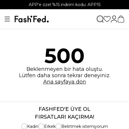
APP'e özel %15 indirim kodu: APP15
500
Beklenmeyen bir hata oluştu.
Lütfen daha sonra tekrar deneyiniz.
Ana sayfaya dön
FASHFED'E ÜYE OL
FIRSATLARI KAÇIRMA!
Kadın
Erkek
Belirtmek istemiyorum