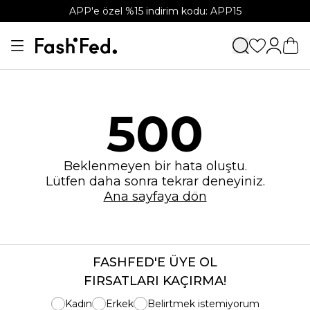
APP'e özel %15 indirim kodu: APP15
500
Beklenmeyen bir hata oluştu.
Lütfen daha sonra tekrar deneyiniz.
Ana sayfaya dön
FASHFED'E ÜYE OL
FIRSATLARI KAÇIRMA!
Kadın
Erkek
Belirtmek istemiyorum