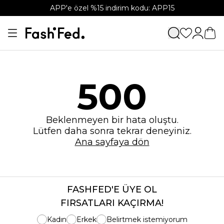
APP'e özel %15 indirim kodu: APP15
500
Beklenmeyen bir hata oluştu.
Lütfen daha sonra tekrar deneyiniz.
Ana sayfaya dön
FASHFED'E ÜYE OL
FIRSATLARI KAÇIRMA!
Kadın
Erkek
Belirtmek istemiyorum