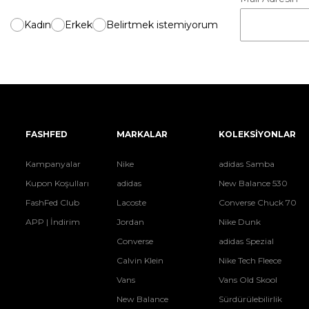
Kadın
Erkek
Belirtmek istemiyorum
FASHFED
MARKALAR
KOLEKSİYONLAR
Kampanyalar
Nike
adidas Samba
Kupon Koşulları
adidas
New Balance 530
FashFed Club
Lacoste
Converse Chuck 70
APP | İndirim
Jordan
Nike Dunk
Converse
adidas Spezial
Calvin Klein
Nike Tech Fleece
Vans
Vans Old Skool
New Balance
Sürdürülebilirlik