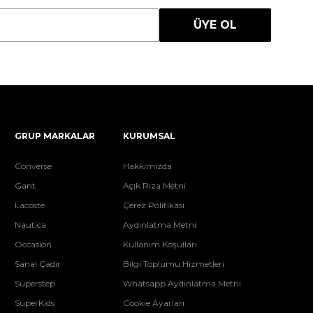
ÜYE OL
GRUP MARKALAR
KURUMSAL
Converse
Hakkımızda
Gant
Açık Rıza Metni
Lacoste
Çerez Politikası
Nautica
Aydınlatma Metni
Occasion
Kullanım Koşulları
Sanal Çadır
Bilgi Toplumu Hizmetleri
Superstep
Whatsapp Aydınlatma Metni
SuperKids
Cookie Ayarları