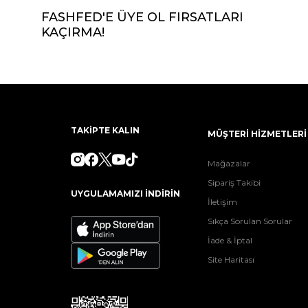
FASHFED'E ÜYE OL FIRSATLARI
KAÇIRMA!
TAKİPTE KALIN
MÜŞTERİ HİZMETLERİ
Mağazalar
Sipariş Takibi
UYGULAMAMIZI İNDİRİN
İletişim
Sıkça Sorulan Sorular
İade & İptal
Site Haritası