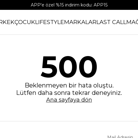
APP'e özel %15 indirim kodu: APP15
RKEK
ÇOCUK
LIFESTYLE
MARKALAR
LAST CALL
MA
500
Beklenmeyen bir hata oluştu.
Lütfen daha sonra tekrar deneyiniz.
Ana sayfaya dön
Mail Adresin