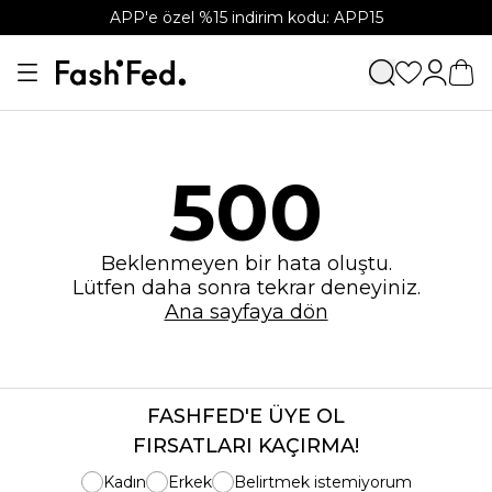
APP'e özel %15 indirim kodu: APP15
500
Beklenmeyen bir hata oluştu.
Lütfen daha sonra tekrar deneyiniz.
Ana sayfaya dön
FASHFED'E ÜYE OL
FIRSATLARI KAÇIRMA!
Kadın
Erkek
Belirtmek istemiyorum