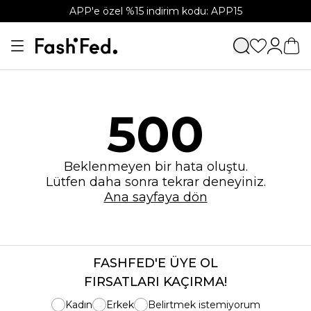
APP'e özel %15 indirim kodu: APP15
500
Beklenmeyen bir hata oluştu.
Lütfen daha sonra tekrar deneyiniz.
Ana sayfaya dön
FASHFED'E ÜYE OL
FIRSATLARI KAÇIRMA!
Kadın
Erkek
Belirtmek istemiyorum