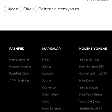
Kadın
Erkek
Belirtmek istemiyorum
FASHFED
MARKALAR
KOLEKSİYONLAR
Kampanyalar
Nike
adidas Samba
Kupon Koşulları
adidas
New Balance 530
FashFed Club
Lacoste
Converse Chuck 70
APP | İndirim
Jordan
Nike Dunk
Converse
adidas Spezial
Calvin Klein
Nike Tech Fleece
Vans
Vans Old Skool
New Balance
Sürdürülebilirlik