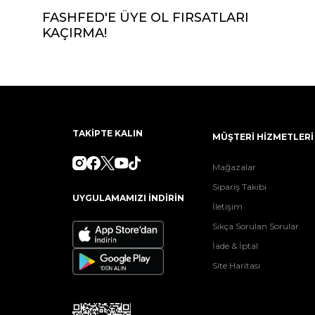
FASHFED'E ÜYE OL FIRSATLARI
KAÇIRMA!
TAKİPTE KALIN
MÜŞTERİ HİZMETLERİ
Mağazalar
Sipariş Takibi
UYGULAMAMIZI İNDİRİN
İletişim
Sıkça Sorulan Sorular
İade & İptal
Site Haritası