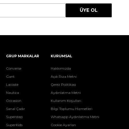
ÜYE OL
GRUP MARKALAR
KURUMSAL
Converse
Hakkımızda
Gant
Açık Rıza Metni
Lacoste
Çerez Politikası
Nautica
Aydınlatma Metni
Occasion
Kullanım Koşulları
Sanal Çadır
Bilgi Toplumu Hizmetleri
Superstep
Whatsapp Aydınlatma Metni
SuperKids
Cookie Ayarları