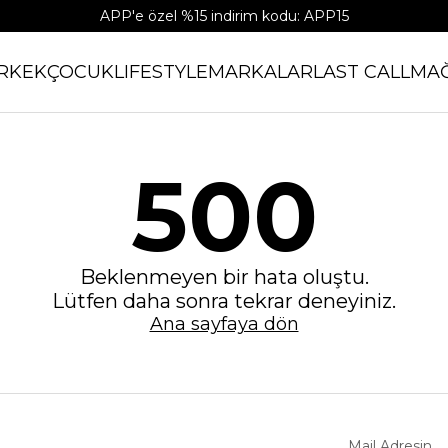
APP'e özel %15 indirim kodu: APP15
RKEK
ÇOCUK
LIFESTYLE
MARKALAR
LAST CALL
MA
500
Beklenmeyen bir hata oluştu.
Lütfen daha sonra tekrar deneyiniz.
Ana sayfaya dön
Mail Adresin