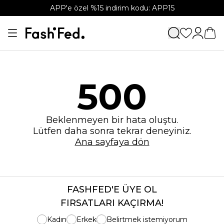
APP'e özel %15 indirim kodu: APP15
500
Beklenmeyen bir hata oluştu.
Lütfen daha sonra tekrar deneyiniz.
Ana sayfaya dön
FASHFED'E ÜYE OL
FIRSATLARI KAÇIRMA!
Kadın
Erkek
Belirtmek istemiyorum