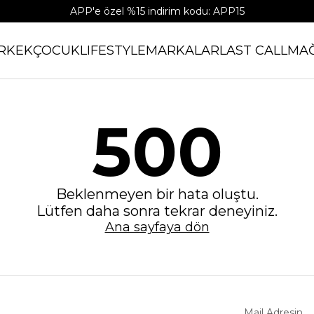
APP'e özel %15 indirim kodu: APP15
RKEK
ÇOCUK
LIFESTYLE
MARKALAR
LAST CALL
MA
500
Beklenmeyen bir hata oluştu.
Lütfen daha sonra tekrar deneyiniz.
Ana sayfaya dön
Mail Adresin