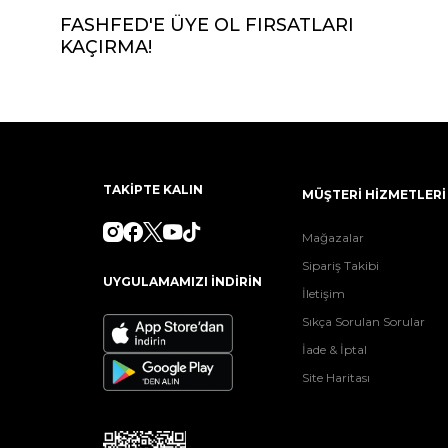
FASHFED'E ÜYE OL FIRSATLARI
KAÇIRMA!
TAKİPTE KALIN
MÜŞTERİ HİZMETLERİ
Mağazalar
Sipariş Takibi
UYGULAMAMIZI İNDİRİN
İletişim
Sıkça Sorulan Sorular
İade & İptal
Site Haritası