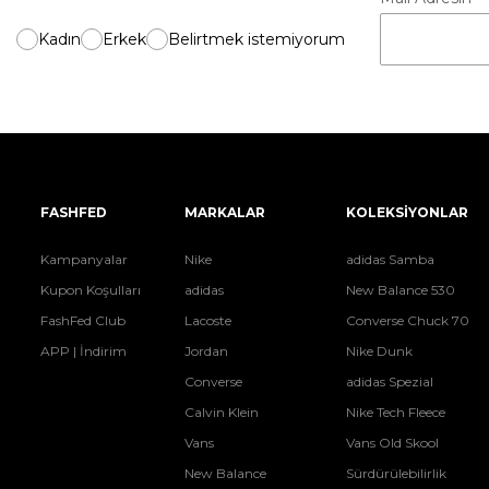
Kadın
Erkek
Belirtmek istemiyorum
FASHFED
MARKALAR
KOLEKSİYONLAR
Kampanyalar
Nike
adidas Samba
Kupon Koşulları
adidas
New Balance 530
FashFed Club
Lacoste
Converse Chuck 70
APP | İndirim
Jordan
Nike Dunk
Converse
adidas Spezial
Calvin Klein
Nike Tech Fleece
Vans
Vans Old Skool
New Balance
Sürdürülebilirlik