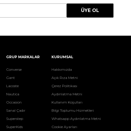
ÜYE OL
GRUP MARKALAR
KURUMSAL
Converse
Hakkımızda
Gant
Açık Rıza Metni
Lacoste
Çerez Politikası
Nautica
Aydınlatma Metni
Occasion
Kullanım Koşulları
Sanal Çadır
Bilgi Toplumu Hizmetleri
Superstep
Whatsapp Aydınlatma Metni
SuperKids
Cookie Ayarları