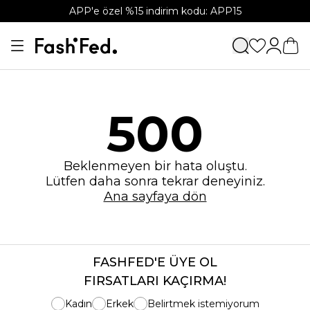
APP'e özel %15 indirim kodu: APP15
500
Beklenmeyen bir hata oluştu.
Lütfen daha sonra tekrar deneyiniz.
Ana sayfaya dön
FASHFED'E ÜYE OL
FIRSATLARI KAÇIRMA!
Kadın
Erkek
Belirtmek istemiyorum