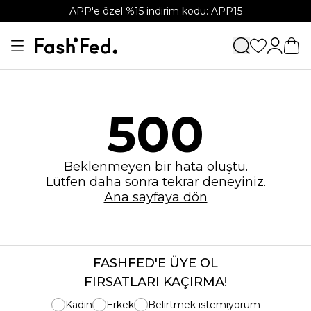
APP'e özel %15 indirim kodu: APP15
500
Beklenmeyen bir hata oluştu.
Lütfen daha sonra tekrar deneyiniz.
Ana sayfaya dön
FASHFED'E ÜYE OL
FIRSATLARI KAÇIRMA!
Kadın
Erkek
Belirtmek istemiyorum