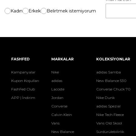
Kadın
Erkek
Belirtmek istemiyorum
FASHFED
MARKALAR
KOLEKSİYONLAR
Kampanyalar
Nike
adidas Samba
Kupon Koşulları
adidas
New Balance 530
FashFed Club
Lacoste
Converse Chuck 70
APP | İndirim
Jordan
Nike Dunk
Converse
adidas Spezial
Calvin Klein
Nike Tech Fleece
Vans
Vans Old Skool
New Balance
Sürdürülebilirlik