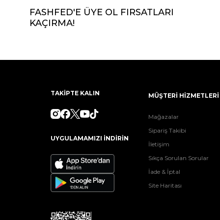
FASHFED'E ÜYE OL FIRSATLARI
KAÇIRMA!
TAKİPTE KALIN
MÜŞTERİ HİZMETLERİ
Mağazalar
Sipariş Takibi
UYGULAMAMIZI İNDİRİN
İletişim
Sıkça Sorulan Sorular
İade & İptal
Site Haritası