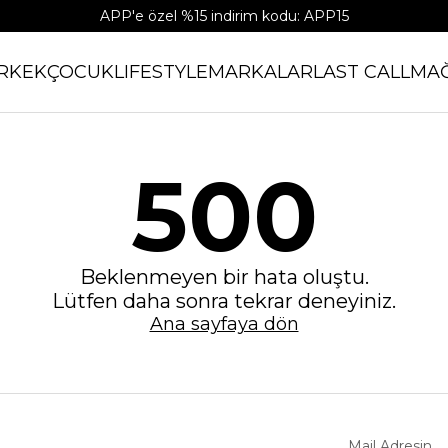
APP'e özel %15 indirim kodu: APP15
RKEK
ÇOCUK
LIFESTYLE
MARKALAR
LAST CALL
MA
500
Beklenmeyen bir hata oluştu.
Lütfen daha sonra tekrar deneyiniz.
Ana sayfaya dön
Mail Adresin