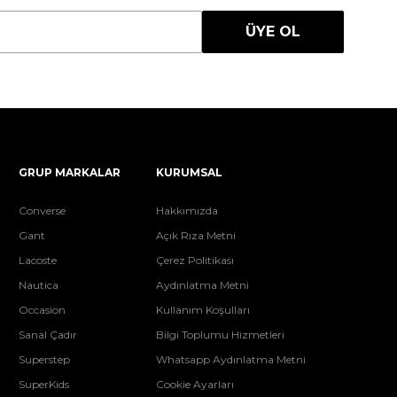
ÜYE OL
GRUP MARKALAR
KURUMSAL
Converse
Hakkımızda
Gant
Açık Rıza Metni
Lacoste
Çerez Politikası
Nautica
Aydınlatma Metni
Occasion
Kullanım Koşulları
Sanal Çadır
Bilgi Toplumu Hizmetleri
Superstep
Whatsapp Aydınlatma Metni
SuperKids
Cookie Ayarları