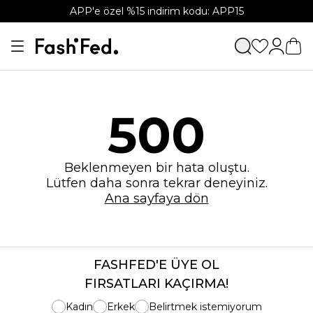
APP'e özel %15 indirim kodu: APP15
500
Beklenmeyen bir hata oluştu.
Lütfen daha sonra tekrar deneyiniz.
Ana sayfaya dön
FASHFED'E ÜYE OL
FIRSATLARI KAÇIRMA!
Kadın
Erkek
Belirtmek istemiyorum