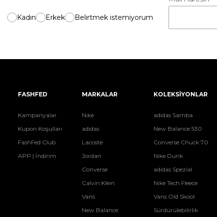
Kadın
Erkek
Belirtmek istemiyorum
FASHFED
MARKALAR
KOLEKSİYONLAR
Kampanyalar
Nike
adidas Samba
Kupon Koşulları
adidas
New Balance 530
FashFed Club
Lacoste
Converse Chuck 70
APP | İndirim
Jordan
Nike Dunk
Converse
adidas Spezial
Calvin Klein
Nike Tech Fleece
Vans
Vans Old Skool
New Balance
Sürdürülebilirlik