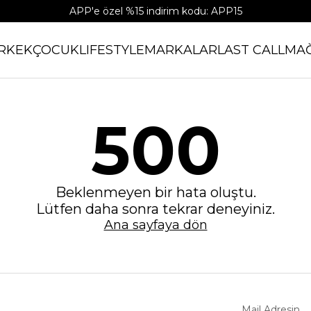
APP'e özel %15 indirim kodu: APP15
RKEK
ÇOCUK
LIFESTYLE
MARKALAR
LAST CALL
MA
500
Beklenmeyen bir hata oluştu.
Lütfen daha sonra tekrar deneyiniz.
Ana sayfaya dön
Mail Adresin