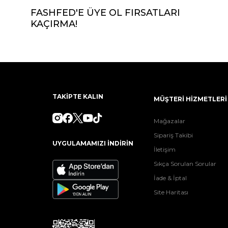
FASHFED'E ÜYE OL FIRSATLARI
KAÇIRMA!
TAKİPTE KALIN
MÜŞTERİ HİZMETLERİ
Mağazalar
Sipariş Takibi
UYGULAMAMIZI İNDİRİN
İletişim
Sıkça Sorulan Sorular
İade & İptal
Site Haritası