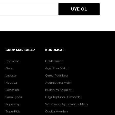
ÜYE OL
GRUP MARKALAR
KURUMSAL
Converse
Hakkımızda
Gant
Açık Rıza Metni
Lacoste
Çerez Politikası
Nautica
Aydınlatma Metni
Occasion
Kullanım Koşulları
Sanal Çadır
Bilgi Toplumu Hizmetleri
Superstep
Whatsapp Aydınlatma Metni
SuperKids
Cookie Ayarları