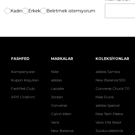
Kadın
Erkek
Belirtmek istemiyorum
FASHFED
MARKALAR
KOLEKSİYONLAR
Kampanyalar
Nike
adidas Samba
Kupon Koşulları
adidas
New Balance 530
FashFed Club
Lacoste
Converse Chuck 70
APP | İndirim
Jordan
Nike Dunk
Converse
adidas Spezial
Calvin Klein
Nike Tech Fleece
Vans
Vans Old Skool
New Balance
Sürdürülebilirlik