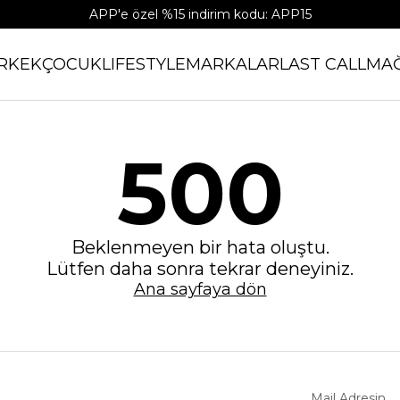
APP'e özel %15 indirim kodu: APP15
RKEK
ÇOCUK
LIFESTYLE
MARKALAR
LAST CALL
MA
500
Beklenmeyen bir hata oluştu.
Lütfen daha sonra tekrar deneyiniz.
Ana sayfaya dön
Mail Adresin