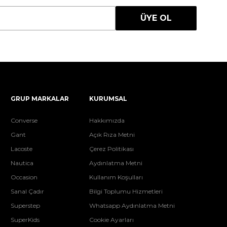
ÜYE OL
GRUP MARKALAR
KURUMSAL
Converse
Hakkımızda
Gant
Açık Rıza Metni
Lacoste
Çerez Politikası
Nautica
Aydınlatma Metni
Occasion
Kullanım Koşulları
Sanal Çadır
Bilgi Toplumu Hizmetleri
Superstep
Whatsapp Aydınlatma Metni
SuperKids
Cookie Ayarları