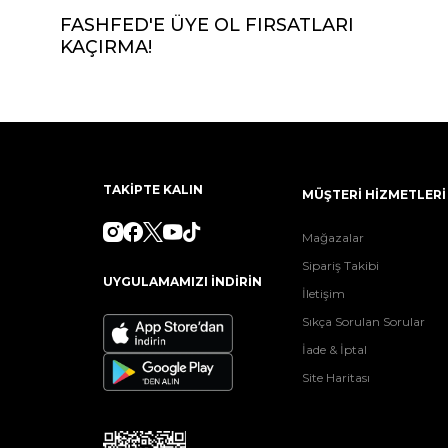
FASHFED'E ÜYE OL FIRSATLARI
KAÇIRMA!
TAKİPTE KALIN
MÜŞTERİ HİZMETLERİ
Mağazalar
Sipariş Takibi
UYGULAMAMIZI İNDİRİN
İletişim
Sıkça Sorulan Sorular
İade & İptal
Site Haritası