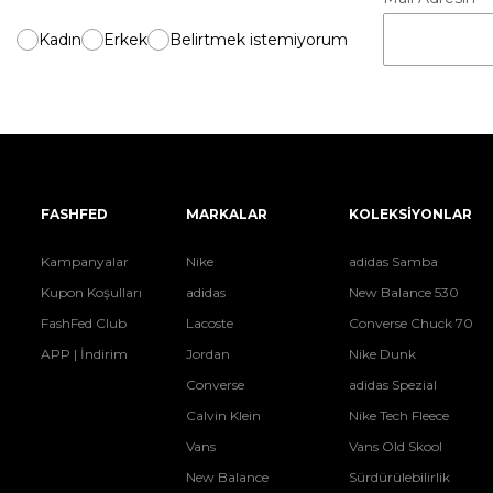
Kadın
Erkek
Belirtmek istemiyorum
FASHFED
MARKALAR
KOLEKSİYONLAR
Kampanyalar
Nike
adidas Samba
Kupon Koşulları
adidas
New Balance 530
FashFed Club
Lacoste
Converse Chuck 70
APP | İndirim
Jordan
Nike Dunk
Converse
adidas Spezial
Calvin Klein
Nike Tech Fleece
Vans
Vans Old Skool
New Balance
Sürdürülebilirlik