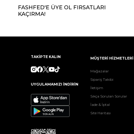
FASHFED'E ÜYE OL FIRSATLARI
KAÇIRMA!
TAKİPTE KALIN
MÜŞTERİ HİZMETLERİ
Mağazalar
Sipariş Takibi
UYGULAMAMIZI İNDİRİN
İletişim
Sıkça Sorulan Sorular
İade & İptal
Site Haritası