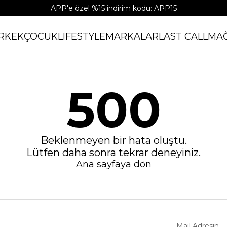
APP'e özel %15 indirim kodu: APP15
RKEK
ÇOCUK
LIFESTYLE
MARKALAR
LAST CALL
MA
500
Beklenmeyen bir hata oluştu.
Lütfen daha sonra tekrar deneyiniz.
Ana sayfaya dön
Mail Adresin