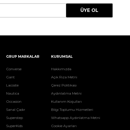
ÜYE OL
GRUP MARKALAR
KURUMSAL
Converse
Hakkımızda
Gant
Açık Rıza Metni
Lacoste
Çerez Politikası
Nautica
Aydınlatma Metni
Occasion
Kullanım Koşulları
Sanal Çadır
Bilgi Toplumu Hizmetleri
Superstep
Whatsapp Aydınlatma Metni
SuperKids
Cookie Ayarları