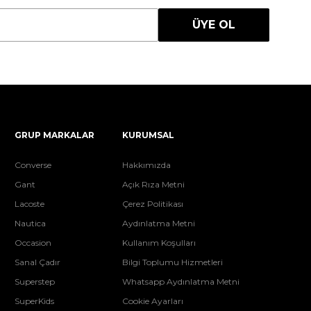
ÜYE OL
GRUP MARKALAR
KURUMSAL
Converse
Hakkımızda
Gant
Açık Rıza Metni
Lacoste
Çerez Politikası
Nautica
Aydınlatma Metni
Occasion
Kullanım Koşulları
Sanal Çadır
Bilgi Toplumu Hizmetleri
Superstep
Whatsapp Aydınlatma Metni
SuperKids
Cookie Ayarları