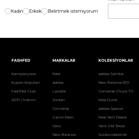
Kadın
Erkek
Belirtmek istemiyorum
FASHFED
MARKALAR
KOLEKSİYONLAR
Kampanyalar
Nike
adidas Samba
Kupon Koşulları
adidas
New Balance 530
FashFed Club
Lacoste
Converse Chuck 70
APP | İndirim
Jordan
Nike Dunk
Converse
adidas Spezial
Calvin Klein
Nike Tech Fleece
Vans
Vans Old Skool
New Balance
Sürdürülebilirlik