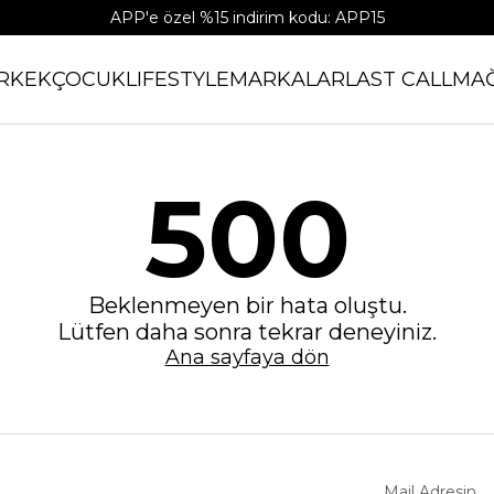
APP'e özel %15 indirim kodu: APP15
RKEK
ÇOCUK
LIFESTYLE
MARKALAR
LAST CALL
MA
500
Beklenmeyen bir hata oluştu.
Lütfen daha sonra tekrar deneyiniz.
Ana sayfaya dön
Mail Adresin