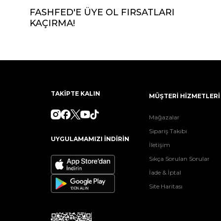
FASHFED'E ÜYE OL FIRSATLARI
KAÇIRMA!
TAKİPTE KALIN
MÜŞTERİ HİZMETLERİ
Mağazalar
Sipariş Takibi
UYGULAMAMIZI İNDİRİN
İletişim
Sıkça Sorulan Sorular
İade & İptal
Site Haritası