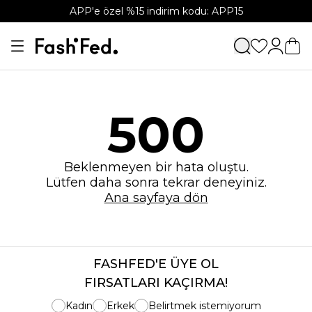
APP'e özel %15 indirim kodu: APP15
500
Beklenmeyen bir hata oluştu.
Lütfen daha sonra tekrar deneyiniz.
Ana sayfaya dön
FASHFED'E ÜYE OL
FIRSATLARI KAÇIRMA!
Kadın
Erkek
Belirtmek istemiyorum