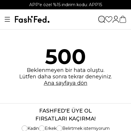
APP'e özel %15 indirim kodu: APP15
500
Beklenmeyen bir hata oluştu.
Lütfen daha sonra tekrar deneyiniz.
Ana sayfaya dön
FASHFED'E ÜYE OL
FIRSATLARI KAÇIRMA!
Kadın
Erkek
Belirtmek istemiyorum