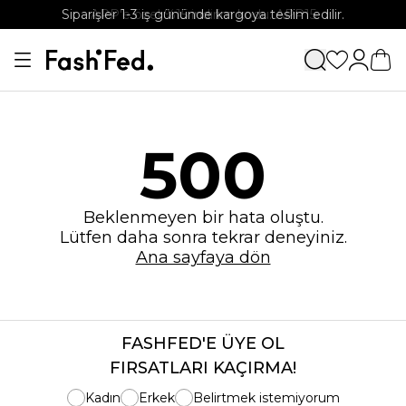
Siparişler 1-3 iş gününde kargoya teslim edilir.
APP'e özel %15 indirim kodu: APP15
500
Beklenmeyen bir hata oluştu.
Lütfen daha sonra tekrar deneyiniz.
Ana sayfaya dön
FASHFED'E ÜYE OL
FIRSATLARI KAÇIRMA!
Kadın
Erkek
Belirtmek istemiyorum