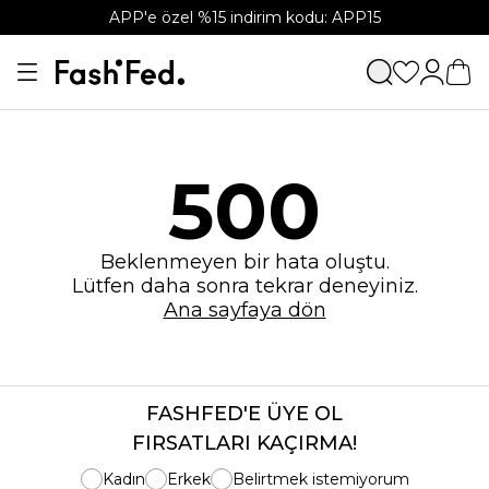
APP'e özel %15 indirim kodu: APP15
500
Beklenmeyen bir hata oluştu.
Lütfen daha sonra tekrar deneyiniz.
Ana sayfaya dön
FASHFED'E ÜYE OL
FIRSATLARI KAÇIRMA!
Kadın
Erkek
Belirtmek istemiyorum