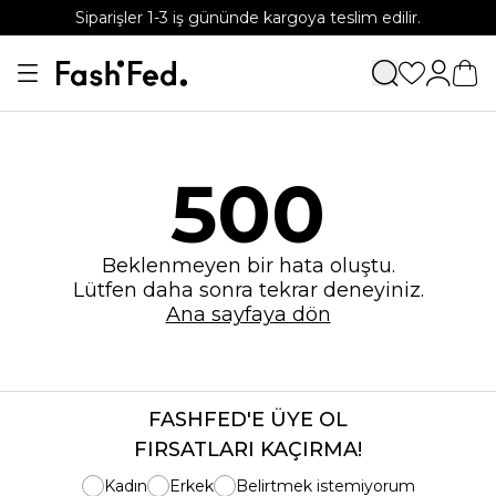
Siparişler 1-3 iş gününde kargoya teslim edilir.
APP'e özel %15 indirim kodu: APP15
500
Beklenmeyen bir hata oluştu.
Lütfen daha sonra tekrar deneyiniz.
Ana sayfaya dön
FASHFED'E ÜYE OL
FIRSATLARI KAÇIRMA!
Kadın
Erkek
Belirtmek istemiyorum