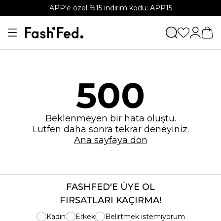
APP'e özel %15 indirim kodu: APP15
500
Beklenmeyen bir hata oluştu.
Lütfen daha sonra tekrar deneyiniz.
Ana sayfaya dön
FASHFED'E ÜYE OL
FIRSATLARI KAÇIRMA!
Kadın
Erkek
Belirtmek istemiyorum