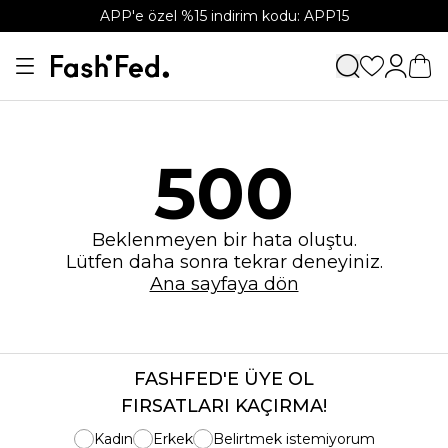
APP'e özel %15 indirim kodu: APP15
500
Beklenmeyen bir hata oluştu.
Lütfen daha sonra tekrar deneyiniz.
Ana sayfaya dön
FASHFED'E ÜYE OL
FIRSATLARI KAÇIRMA!
Kadın
Erkek
Belirtmek istemiyorum