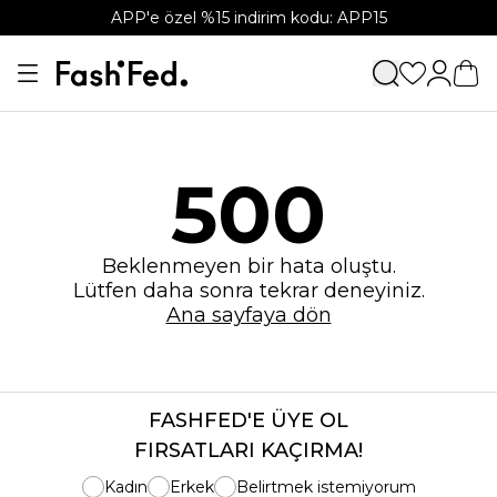
APP'e özel %15 indirim kodu: APP15
500
Beklenmeyen bir hata oluştu.
Lütfen daha sonra tekrar deneyiniz.
Ana sayfaya dön
FASHFED'E ÜYE OL
FIRSATLARI KAÇIRMA!
Kadın
Erkek
Belirtmek istemiyorum