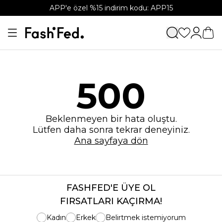
APP'e özel %15 indirim kodu: APP15
500
Beklenmeyen bir hata oluştu.
Lütfen daha sonra tekrar deneyiniz.
Ana sayfaya dön
FASHFED'E ÜYE OL
FIRSATLARI KAÇIRMA!
Kadın
Erkek
Belirtmek istemiyorum