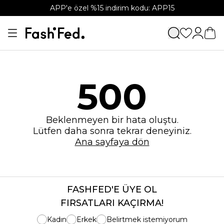
APP'e özel %15 indirim kodu: APP15
500
Beklenmeyen bir hata oluştu.
Lütfen daha sonra tekrar deneyiniz.
Ana sayfaya dön
FASHFED'E ÜYE OL
FIRSATLARI KAÇIRMA!
Kadın
Erkek
Belirtmek istemiyorum