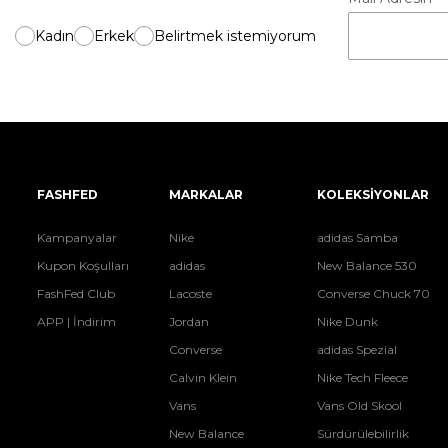
Kadın
Erkek
Belirtmek istemiyorum
FASHFED
MARKALAR
KOLEKSİYONLAR
Kampanyalar
Nike
adidas Samba
Kupon Koşulları
adidas
New Balance 530
FashFed Club
Lacoste
Converse Chuck 70
APP | İndirim
Jordan
Nike Dunk
Converse
adidas Spezial
Calvin Klein
Nike Tech Fleece
Vans
Vans Old Skool
New Balance
Sürdürülebilirlik