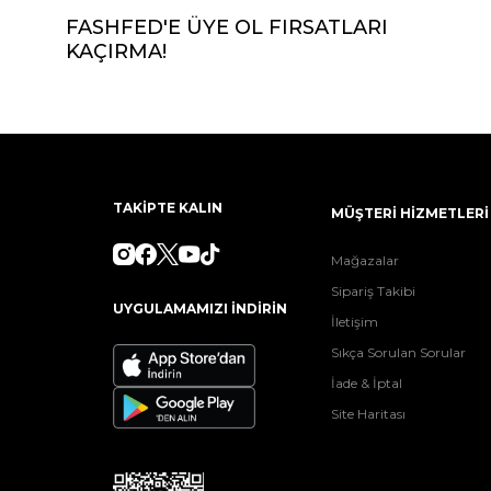
FASHFED'E ÜYE OL FIRSATLARI
KAÇIRMA!
TAKİPTE KALIN
MÜŞTERİ HİZMETLERİ
Mağazalar
Sipariş Takibi
UYGULAMAMIZI İNDİRİN
İletişim
Sıkça Sorulan Sorular
İade & İptal
Site Haritası