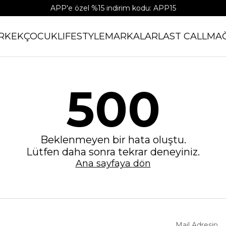
APP'e özel %15 indirim kodu: APP15
RKEK
ÇOCUK
LIFESTYLE
MARKALAR
LAST CALL
MA
500
Beklenmeyen bir hata oluştu.
Lütfen daha sonra tekrar deneyiniz.
Ana sayfaya dön
Mail Adresin