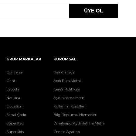
ÜYE OL
GRUP MARKALAR
KURUMSAL
Converse
Hakkımızda
Gant
Açık Rıza Metni
Lacoste
Çerez Politikası
Nautica
Aydınlatma Metni
Occasion
Kullanım Koşulları
Sanal Çadır
Bilgi Toplumu Hizmetleri
Superstep
Whatsapp Aydınlatma Metni
SuperKids
Cookie Ayarları