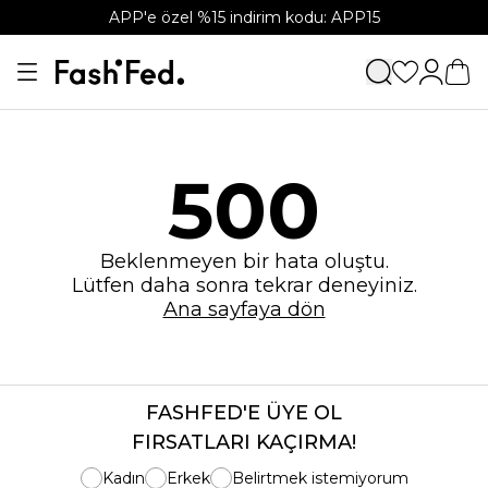
APP'e özel %15 indirim kodu: APP15
500
Beklenmeyen bir hata oluştu.
Lütfen daha sonra tekrar deneyiniz.
Ana sayfaya dön
FASHFED'E ÜYE OL
FIRSATLARI KAÇIRMA!
Kadın
Erkek
Belirtmek istemiyorum