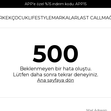
APP'e özel %15 indirim kodu: APP15
RKEK
ÇOCUK
LIFESTYLE
MARKALAR
LAST CALL
MA
500
Beklenmeyen bir hata oluştu.
Lütfen daha sonra tekrar deneyiniz.
Ana sayfaya dön
Mail Adresin