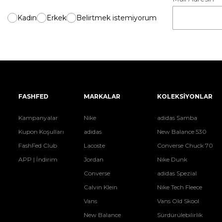
Kadın
Erkek
Belirtmek istemiyorum
FASHFED
MARKALAR
KOLEKSİYONLAR
Kampanyalar
Nike
adidas Samba
Kupon Koşulları
adidas
New Balance 530
FashFed Club
Lacoste
Converse Chuck 70
APP | İndirim
Jordan
Nike Dunk
Converse
adidas Spezial
Calvin Klein
Nike Tech Fleece
Vans
Vans Old Skool
New Balance
Sürdürülebilirlik