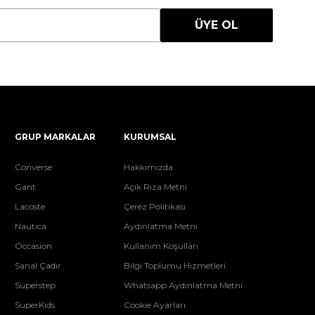
ÜYE OL
GRUP MARKALAR
KURUMSAL
Converse
Hakkımızda
Gant
Açık Rıza Metni
Lacoste
Çerez Politikası
Nautica
Aydınlatma Metni
Occasion
Kullanım Koşulları
Sanal Çadır
Bilgi Toplumu Hizmetleri
Superstep
Whatsapp Aydınlatma Metni
SuperKids
Cookie Ayarları