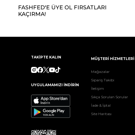
FASHFED'E ÜYE OL FIRSATLARI
KAÇIRMA!
TAKİPTE KALIN
MÜŞTERİ HİZMETLERİ
Mağazalar
Sipariş Takibi
UYGULAMAMIZI İNDİRİN
İletişim
Sıkça Sorulan Sorular
İade & İptal
Site Haritası