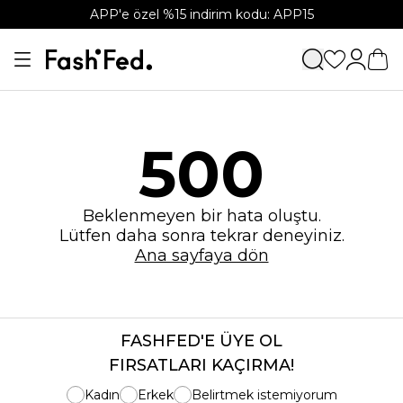
APP'e özel %15 indirim kodu: APP15
500
Beklenmeyen bir hata oluştu.
Lütfen daha sonra tekrar deneyiniz.
Ana sayfaya dön
FASHFED'E ÜYE OL
FIRSATLARI KAÇIRMA!
Kadın
Erkek
Belirtmek istemiyorum