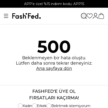
APP'e özel %15 indirim kodu: APP15
500
Beklenmeyen bir hata oluştu.
Lütfen daha sonra tekrar deneyiniz.
Ana sayfaya dön
FASHFED'E ÜYE OL
FIRSATLARI KAÇIRMA!
Kadın
Erkek
Belirtmek istemiyorum