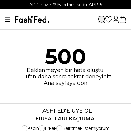
APP'e özel %15 indirim kodu: APP15
500
Beklenmeyen bir hata oluştu.
Lütfen daha sonra tekrar deneyiniz.
Ana sayfaya dön
FASHFED'E ÜYE OL
FIRSATLARI KAÇIRMA!
Kadın
Erkek
Belirtmek istemiyorum