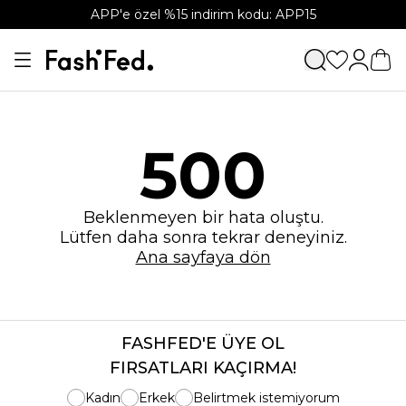
APP'e özel %15 indirim kodu: APP15
500
Beklenmeyen bir hata oluştu.
Lütfen daha sonra tekrar deneyiniz.
Ana sayfaya dön
FASHFED'E ÜYE OL
FIRSATLARI KAÇIRMA!
Kadın
Erkek
Belirtmek istemiyorum