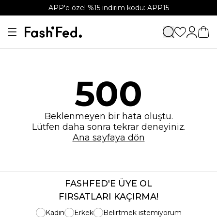
APP'e özel %15 indirim kodu: APP15
500
Beklenmeyen bir hata oluştu.
Lütfen daha sonra tekrar deneyiniz.
Ana sayfaya dön
FASHFED'E ÜYE OL
FIRSATLARI KAÇIRMA!
Kadın
Erkek
Belirtmek istemiyorum