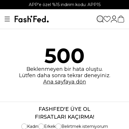
APP'e özel %15 indirim kodu: APP15
500
Beklenmeyen bir hata oluştu.
Lütfen daha sonra tekrar deneyiniz.
Ana sayfaya dön
FASHFED'E ÜYE OL
FIRSATLARI KAÇIRMA!
Kadın
Erkek
Belirtmek istemiyorum