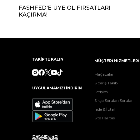
FASHFED'E ÜYE OL FIRSATLARI
KAÇIRMA!
TAKİPTE KALIN
MÜŞTERİ HİZMETLERİ
Mağazalar
Sipariş Takibi
UYGULAMAMIZI İNDİRİN
İletişim
Sıkça Sorulan Sorular
İade & İptal
Site Haritası