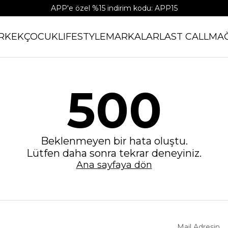
APP'e özel %15 indirim kodu: APP15
RKEK
ÇOCUK
LIFESTYLE
MARKALAR
LAST CALL
MA
500
Beklenmeyen bir hata oluştu.
Lütfen daha sonra tekrar deneyiniz.
Ana sayfaya dön
Mail Adresin