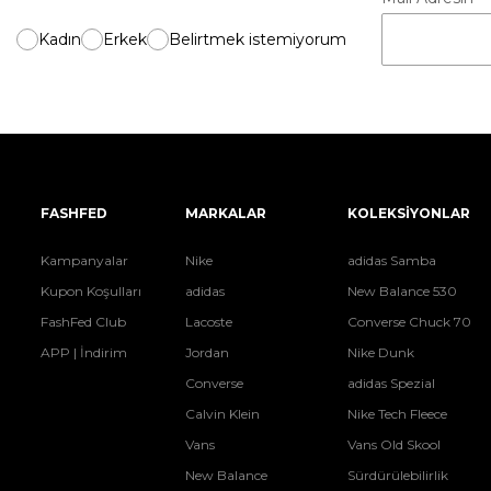
Kadın
Erkek
Belirtmek istemiyorum
FASHFED
MARKALAR
KOLEKSİYONLAR
Kampanyalar
Nike
adidas Samba
Kupon Koşulları
adidas
New Balance 530
FashFed Club
Lacoste
Converse Chuck 70
APP | İndirim
Jordan
Nike Dunk
Converse
adidas Spezial
Calvin Klein
Nike Tech Fleece
Vans
Vans Old Skool
New Balance
Sürdürülebilirlik