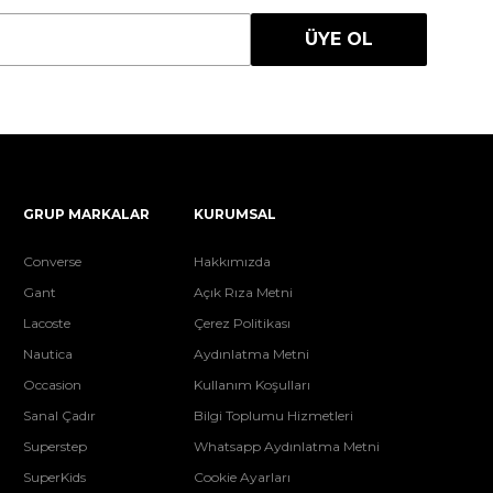
ÜYE OL
GRUP MARKALAR
KURUMSAL
Converse
Hakkımızda
Gant
Açık Rıza Metni
Lacoste
Çerez Politikası
Nautica
Aydınlatma Metni
Occasion
Kullanım Koşulları
Sanal Çadır
Bilgi Toplumu Hizmetleri
Superstep
Whatsapp Aydınlatma Metni
SuperKids
Cookie Ayarları