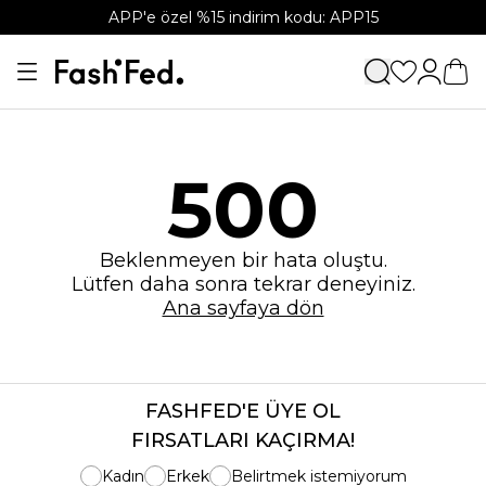
APP'e özel %15 indirim kodu: APP15
500
Beklenmeyen bir hata oluştu.
Lütfen daha sonra tekrar deneyiniz.
Ana sayfaya dön
FASHFED'E ÜYE OL
FIRSATLARI KAÇIRMA!
Kadın
Erkek
Belirtmek istemiyorum