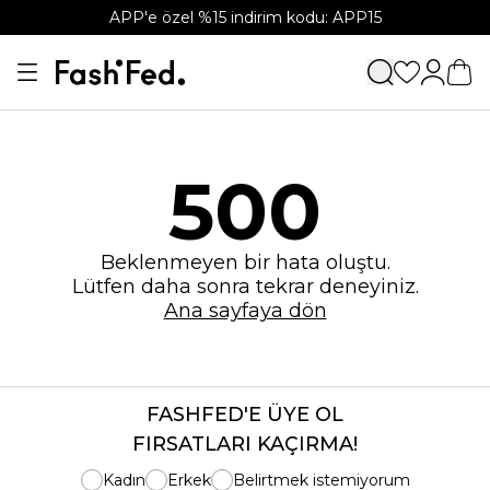
APP'e özel %15 indirim kodu: APP15
500
Beklenmeyen bir hata oluştu.
Lütfen daha sonra tekrar deneyiniz.
Ana sayfaya dön
FASHFED'E ÜYE OL
FIRSATLARI KAÇIRMA!
Kadın
Erkek
Belirtmek istemiyorum